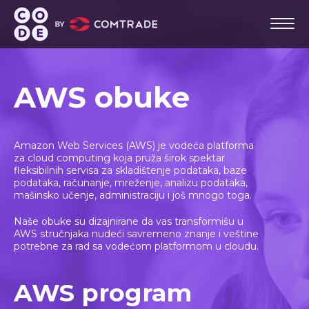
AWS obuke
Amazon Web Services (AWS) je vodeća platforma
za cloud computing koja pruža širok spektar
fleksibilnih servisa za skladištenje podataka, baze
podataka, računanje, mreženje, analizu podataka,
mašinsko učenje, administraciju i još mnogo toga.
Naše obuke su dizajnirane da vas transformišu u
AWS stručnjaka nudeći savremeno znanje i veštine
potrebne za rad sa vodećom platformom u cloudu.
AWS program